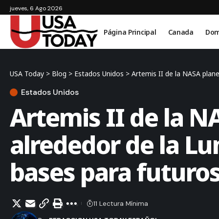
jueves, 6 Ago 2026
Página Principal
Canada
Dom
USA Today
>
Blog
>
Estados Unidos
>
Artemis II de la NASA plane
Estados Unidos
Artemis II de la N
alrededor de la Lu
bases para futuros
11 Lectura Mínima