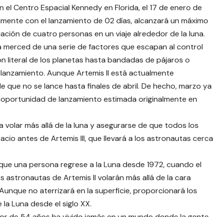
n el Centro Espacial Kennedy en Florida, el 17 de enero de
mente con el lanzamiento de 02 días, alcanzará un máximo
ación de cuatro personas en un viaje alrededor de la luna.
a merced de una serie de factores que escapan al control
ón literal de los planetas hasta bandadas de pájaros o
 lanzamiento. Aunque Artemis II está actualmente
que no se lance hasta finales de abril. De hecho, marzo ya
a oportunidad de lanzamiento estimada originalmente en
a volar más allá de la luna y asegurarse de que todos los
acio antes de Artemis III, que llevará a los astronautas cerca
ez que una persona regrese a la Luna desde 1972, cuando el
os astronautas de Artemis II volarán más allá de la cara
 Aunque no aterrizará en la superficie, proporcionará los
la Luna desde el siglo XX.
or de 54 años ha vivido jamás en un mundo donde la gente