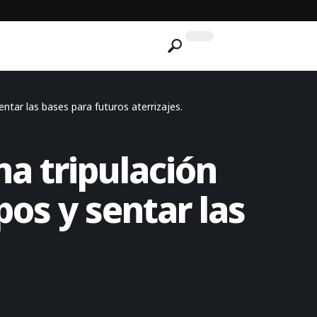
ntar las bases para futuros aterrizajes.
na tripulación
pos y sentar las