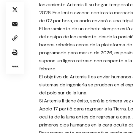
lanzamiento Artemis II, su hogar temporal e
2026. Ese lento avance contrasta marcada
de 02 por hora, cuando enviará a una tripul
El lanzamiento de un cohete siempre está 
del equipo de lanzamiento: desde la posici
barcos rebeldes cerca de la plataforma de
programado para marzo de 2026, es posible 
supone un ligero retraso con respecto a l
febrero.
El objetivo de Artemis II es enviar humanos 
sistemas de ingeniería se prueben en el esp
del polo sur de la luna.
Si Artemis II tiene éxito, será la primera v
Apolo 17 partió para regresar a la Tierra. L
oculta de la luna antes de regresar a casa.
primeros ojos humanos en la cara oculta de 
Para poner esto en perspectiva, nadie men