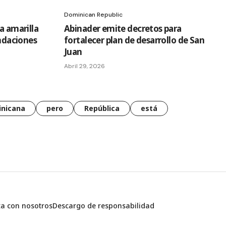
Dominican Republic
a amarilla
Abinader emite decretos para
undaciones
fortalecer plan de desarrollo de San
Juan
Abril 29, 2026
nicana
pero
República
está
ta con nosotros
Descargo de responsabilidad