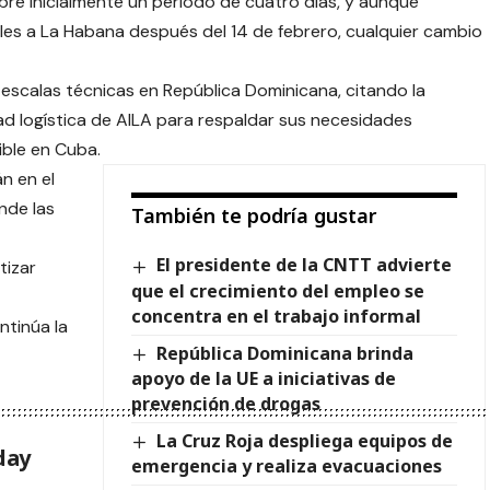
bre inicialmente un período de cuatro días, y aunque
les a La Habana después del 14 de febrero, cualquier cambio
 escalas técnicas en República Dominicana, citando la
ad logística de AILA para respaldar sus necesidades
ble en Cuba.
n en el
nde las
También te podría gustar
El presidente de la CNTT advierte
tizar
que el crecimiento del empleo se
concentra en el trabajo informal
ntinúa la
República Dominicana brinda
apoyo de la UE a iniciativas de
prevención de drogas
La Cruz Roja despliega equipos de
day
emergencia y realiza evacuaciones