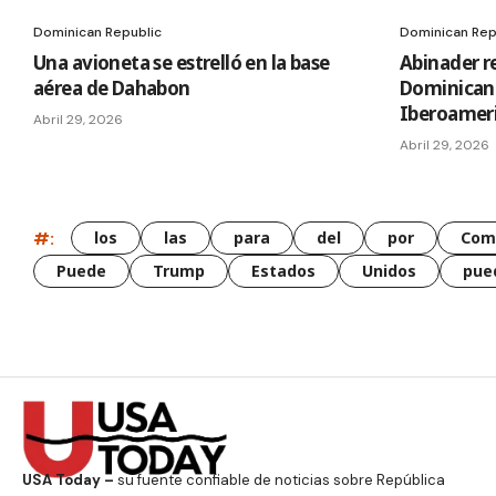
Dominican Republic
Dominican Rep
Una avioneta se estrelló en la base
Abinader r
aérea de Dahabon
Dominican
Iberoamer
Abril 29, 2026
Abril 29, 2026
#:
los
las
para
del
por
Com
Puede
Trump
Estados
Unidos
pue
USA Today –
su fuente confiable de noticias sobre República