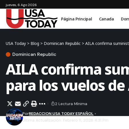
jueves, 6 Ago 2026
Página Principal
Canada
Dom
USA Today
>
Blog
>
Dominican Republic
>
AILA confirma suministr
Dominican Republic
AILA confirma sum
para los vuelos de 
2 Lectura Mínima
Por
REDACCION USA TODAY ESPAÑOL
Última Actualización: Febrero 11, 2026 4:31 Pm