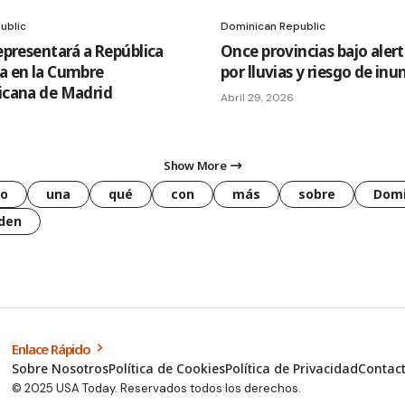
ublic
Dominican Republic
epresentará a República
Once provincias bajo alert
a en la Cumbre
por lluvias y riesgo de in
icana de Madrid
Abril 29, 2026
Show More
o
una
qué
con
más
sobre
Domi
den
Enlace Rápido
Sobre Nosotros
Política de Cookies
Política de Privacidad
Contac
© 2025 USA Today. Reservados todos los derechos.