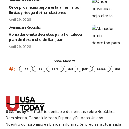
Dominican Republic
Once provincias bajo alerta amarilla por
lluvias y riesgo de inundaciones
Abril 29, 2026
Dominican Republic
Abinader emite decretos para fortalecer
plan de desarrollo de San Juan
Abril 29, 2026
Show More
#:
los
las
para
del
por
Como
una
USA Today –
su fuente confiable de noticias sobre República
Dominicana, Canadá, México, España y Estados Unidos.
Nuestro compromiso es brindar información precisa, actualizada