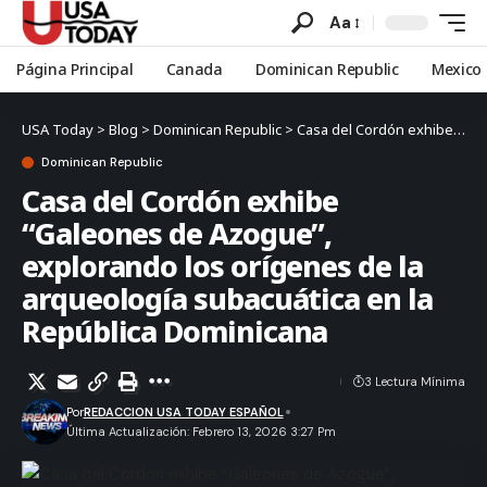
Aa
Página Principal
Canada
Dominican Republic
Mexico
USA Today
>
Blog
>
Dominican Republic
>
Casa del Cordón exhibe “Galeones de Azogue”, explorando los orígenes de la arqueología subacuática en la República Dominicana
Dominican Republic
Casa del Cordón exhibe
“Galeones de Azogue”,
explorando los orígenes de la
arqueología subacuática en la
República Dominicana
3 Lectura Mínima
Por
REDACCION USA TODAY ESPAÑOL
Última Actualización: Febrero 13, 2026 3:27 Pm