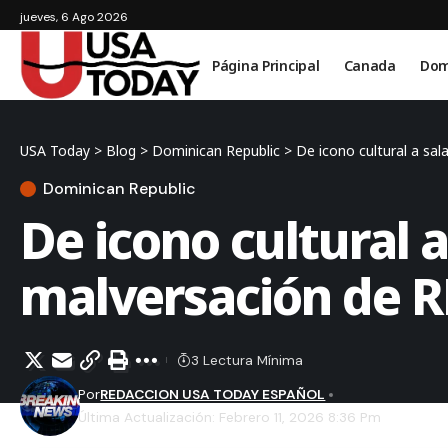
jueves, 6 Ago 2026
Página Principal
Canada
Dom
USA Today
>
Blog
>
Dominican Republic
>
De icono cultural a sal
Dominican Republic
De icono cultural a
malversación de R
3 Lectura Mínima
Por
REDACCION USA TODAY ESPAÑOL
Última Actualización: Febrero 11, 2026 8:36 Pm