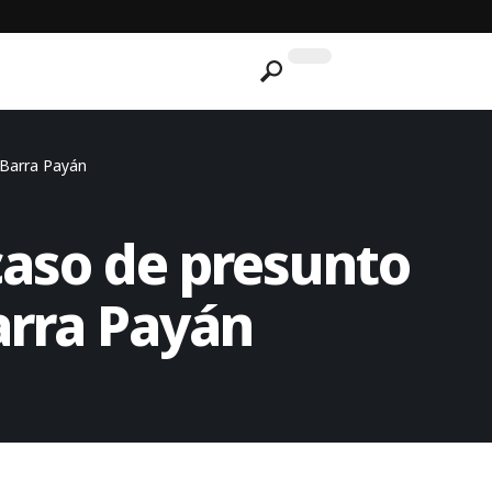
 Barra Payán
l caso de presunto
arra Payán