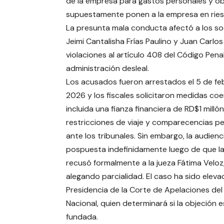
de la empresa para gastos personales y o
supuestamente ponen a la empresa en riesg
La presunta mala conducta afectó a los soc
Jeimi Cantalisha Frías Paulino y Juan Carl
violaciones al artículo 408 del Código Pen
administración desleal.
Los acusados ​​fueron arrestados el 5 de fe
2026 y los fiscales solicitaron medidas coer
incluida una fianza financiera de RD$1 millón
restricciones de viaje y comparecencias pe
ante los tribunales. Sin embargo, la audienc
pospuesta indefinidamente luego de que l
recusó formalmente a la jueza Fátima Veloz
alegando parcialidad. El caso ha sido eleva
Presidencia de la Corte de Apelaciones del 
Nacional, quien determinará si la objeción e
fundada.