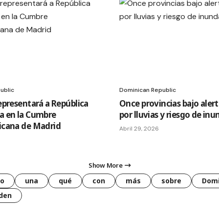
ublic
Dominican Republic
epresentará a República
Once provincias bajo alert
a en la Cumbre
por lluvias y riesgo de in
icana de Madrid
Abril 29, 2026
Show More
o
una
qué
con
más
sobre
Domi
den