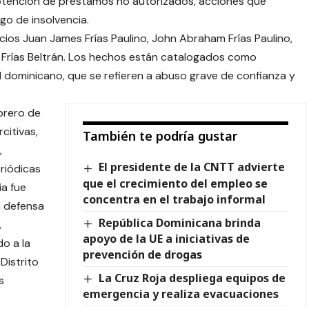
btención de préstamos no autorizados, acciones que
o de insolvencia.
ios Juan James Frías Paulino, John Abraham Frías Paulino,
os Frías Beltrán. Los hechos están catalogados como
al dominicano, que se refieren a abuso grave de confianza y
brero de
citivas,
También te podría gustar
,
El presidente de la CNTT advierte
riódicas
que el crecimiento del empleo se
ia fue
concentra en el trabajo informal
a defensa
República Dominicana brinda
,
apoyo de la UE a iniciativas de
do a la
prevención de drogas
Distrito
La Cruz Roja despliega equipos de
s
emergencia y realiza evacuaciones