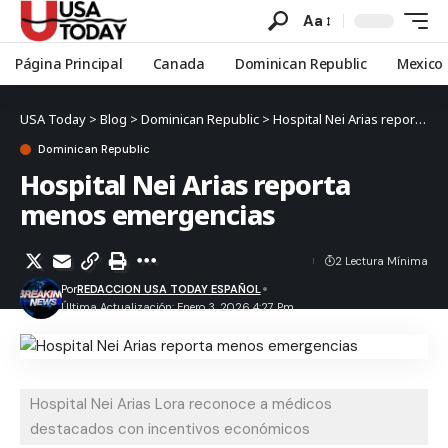
Aa
Página Principal
Canada
Dominican Republic
Mexico
USA Today
>
Blog
>
Dominican Republic
>
Hospital Nei Arias reporta menos emergencias
Dominican Republic
Hospital Nei Arias reporta
menos emergencias
2 Lectura Mínima
Por
REDACCION USA TODAY ESPAÑOL
Última Actualización: Enero 3, 2026 4:27 Pm
Hospital Nei Arias Lora reconoce a médicos
destacados con incentivos económicos