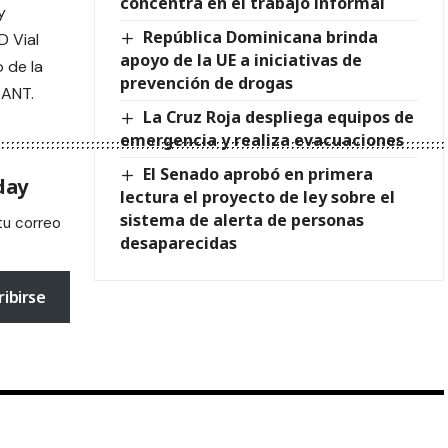
concentra en el trabajo informal
y
República Dominicana brinda
D Vial
apoyo de la UE a iniciativas de
 de la
prevención de drogas
RANT.
La Cruz Roja despliega equipos de
emergencia y realiza evacuaciones
El Senado aprobó en primera
day
lectura el proyecto de ley sobre el
sistema de alerta de personas
tu correo
desaparecidas
ribirse