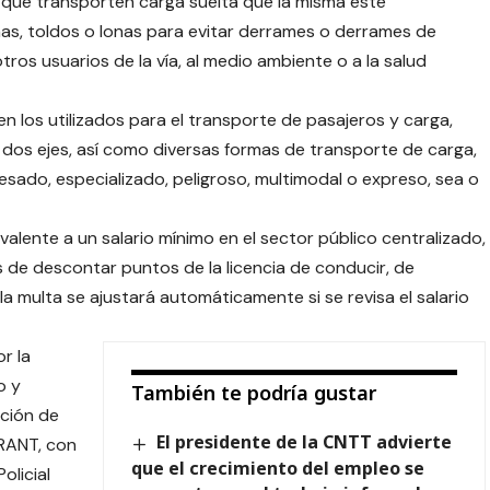
s que transporten carga suelta que la misma esté
s, toldos o lonas para evitar derrames o derrames de
ros usuarios de la vía, al medio ambiente o a la salud
yen los utilizados para el transporte de pasajeros y carga,
os ejes, así como diversas formas de transporte de carga,
pesado, especializado, peligroso, multimodal o expreso, sea o
valente a un salario mínimo en el sector público centralizado,
de descontar puntos de la licencia de conducir, de
a multa se ajustará automáticamente si se revisa el salario
r la
o y
También te podría gustar
cción de
El presidente de la CNTT advierte
TRANT, con
que el crecimiento del empleo se
olicial