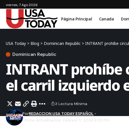
viernes, 7 Ago 2026
Página Principal
Canada
Dom
USA Today
>
Blog
>
Dominican Republic
>
INTRANT prohíbe circula
Dominican Republic
INTRANT prohíbe ci
el carril izquierdo 
3 Lectura Mínima
Por
REDACCION USA TODAY ESPAÑOL
Última Actualización: Febrero 11, 2026 6:33 Pm