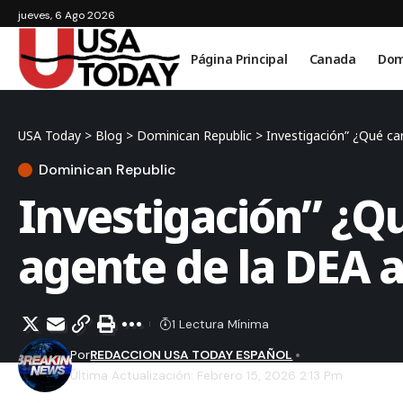
jueves, 6 Ago 2026
Página Principal
Canada
Dom
USA Today
>
Blog
>
Dominican Republic
>
Investigación” ¿Qué ca
Dominican Republic
Investigación” ¿Qu
agente de la DEA 
1 Lectura Mínima
Por
REDACCION USA TODAY ESPAÑOL
Última Actualización: Febrero 15, 2026 2:13 Pm