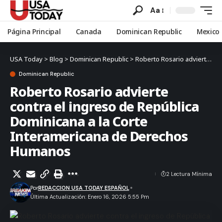
Aa
Página Principal
Canada
Dominican Republic
Mexico
USA Today
>
Blog
>
Dominican Republic
>
Roberto Rosario advierte contra el ingreso de República Dominicana a la Corte Interamericana de Derechos Humanos
Dominican Republic
Roberto Rosario advierte
contra el ingreso de República
Dominicana a la Corte
Interamericana de Derechos
Humanos
2 Lectura Mínima
Por
REDACCION USA TODAY ESPAÑOL
Última Actualización: Enero 16, 2026 5:55 Pm