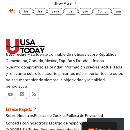
Show More
#:
los
las
para
del
por
Como
una
USA Today –
su fuente confiable de noticias sobre República
Dominicana, Canadá, México, España y Estados Unidos.
Nuestro compromiso es brindar información precisa, actualizada
y relevante sobre los acontecimientos más importantes de estos
países, manteniendo siempre la objetividad y la calidad
periodística.
Enlace Rápido
Sobre Nosotros
Política de Cookies
Política de Privacidad
Contacta con nosotros
Descargo de responsabilidad
Suscribirse
© 2025 USA Today. Reservados todos los derechos.
Spanish