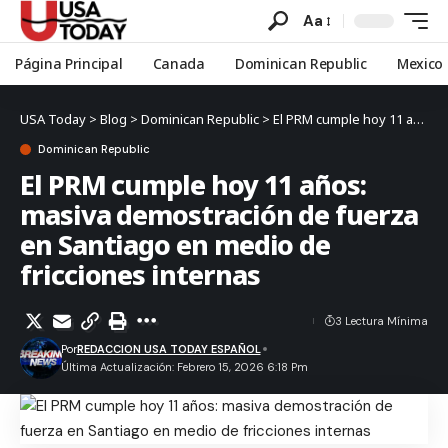
Aa
Página Principal
Canada
Dominican Republic
Mexico
USA Today
>
Blog
>
Dominican Republic
>
El PRM cumple hoy 11 años: masiva demostración de fuerza en Santiago en medio de fricciones internas
Dominican Republic
El PRM cumple hoy 11 años:
masiva demostración de fuerza
en Santiago en medio de
fricciones internas
3 Lectura Mínima
Por
REDACCION USA TODAY ESPAÑOL
Última Actualización: Febrero 15, 2026 6:18 Pm