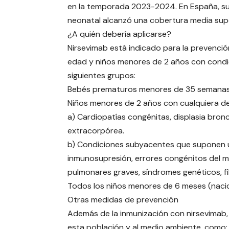
en la temporada 2023-2024. En España, su
neonatal alcanzó una cobertura media supe
¿A quién debería aplicarse?
Nirsevimab está indicado para la prevenci
edad y niños menores de 2 años con condici
siguientes grupos:
Bebés prematuros menores de 35 semanas, 
Niños menores de 2 años con cualquiera de 
a) Cardiopatías congénitas, displasia bron
extracorpórea.
b) Condiciones subyacentes que suponen un
inmunosupresión, errores congénitos del
pulmonares graves, síndromes genéticos, fi
Todos los niños menores de 6 meses (nacid
Otras medidas de prevención
Además de la inmunización con nirsevimab,
esta población y al medio ambiente, como: