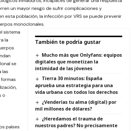
unológicos inmaduros, incapaces de generar una respuesta
orren un mayor riesgo de sufrir complicaciones y
en esta población, la infección por VRS se puede prevenir
uerpos monoclonales.
el sistema
a la
También te podría gustar
cuerpos
Mucho más que Onlyfans: equipos
indan
digitales que monetizan la
lonal se
intimidad de las jóvenes
 las
Tierra 30 minutos: España
í formas
aprueba una estrategia para una
ización,
vida urbana con todos los derechos
s o
¿Venderías tu alma (digital) por
mil millones de dólares?
¿Heredamos el trauma de
nuestros padres? No precisamente
nos países