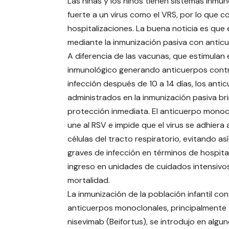
Las niñas y los niños tienen sistemas inm
fuerte a un virus como el VRS, por lo que c
hospitalizaciones. La buena noticia es que 
mediante la inmunización pasiva con antic
A diferencia de las vacunas, que estimulan 
inmunológico generando anticuerpos contr
infección después de 10 a 14 días, los anti
administrados en la inmunización pasiva br
protección inmediata. El anticuerpo monoc
une al RSV e impide que el virus se adhiera a
células del tracto respiratorio, evitando as
graves de infección en términos de hospital
ingreso en unidades de cuidados intensivo
mortalidad.
La inmunización de la población infantil con
anticuerpos monoclonales, principalmente
nisevimab (Beifortus), se introdujo en algu