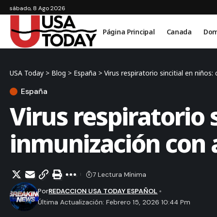
sábado, 8 Ago 2026
Página Principal
Canada
Dom
USA Today
>
Blog
>
España
>
Virus respiratorio sincitial en niñ
España
Virus respiratorio 
inmunización con 
7 Lectura Mínima
Por
REDACCION USA TODAY ESPAÑOL
Última Actualización: Febrero 15, 2026 10:44 Pm