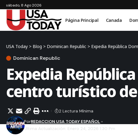
sábado, 8 Ago 2026
Página Principal
Canada
Dom
USA Today
>
Blog
>
Dominican Republic
>
Expedia República Domin
Dominican Republic
Expedia República
centro turístico de
2 Lectura Mínima
Por
REDACCION USA TODAY ESPAÑOL
Última Actualización: Enero 24, 2026 1:30 Pm