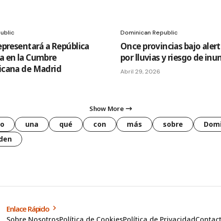
ublic
Dominican Republic
epresentará a República
Once provincias bajo alert
a en la Cumbre
por lluvias y riesgo de in
icana de Madrid
Abril 29, 2026
Show More
o
una
qué
con
más
sobre
Domi
den
Enlace Rápido
Sobre Nosotros
Política de Cookies
Política de Privacidad
Contac