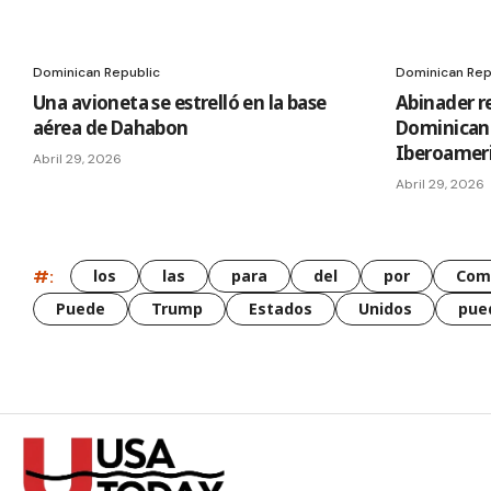
Dominican Republic
Dominican Rep
Una avioneta se estrelló en la base
Abinader r
aérea de Dahabon
Dominican
Iberoamer
Abril 29, 2026
Abril 29, 2026
#:
los
las
para
del
por
Com
Puede
Trump
Estados
Unidos
pue