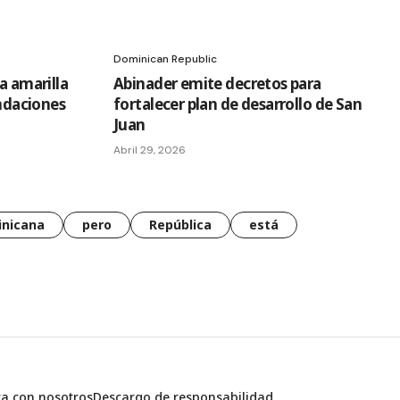
Dominican Republic
a amarilla
Abinader emite decretos para
undaciones
fortalecer plan de desarrollo de San
Juan
Abril 29, 2026
nicana
pero
República
está
ta con nosotros
Descargo de responsabilidad