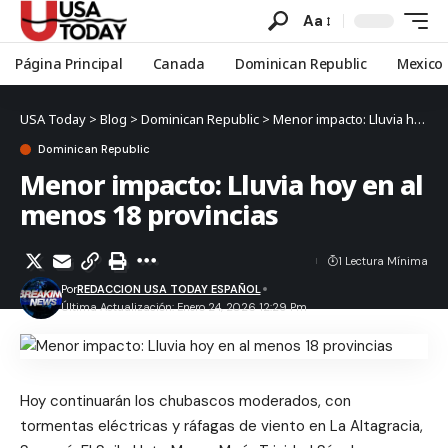
Aa
Página Principal
Canada
Dominican Republic
Mexico
USA Today
>
Blog
>
Dominican Republic
>
Menor impacto: Lluvia hoy en al menos 18 provincias
Dominican Republic
Menor impacto: Lluvia hoy en al
menos 18 provincias
1 Lectura Mínima
Por
REDACCION USA TODAY ESPAÑOL
Última Actualización: Enero 24, 2026 12:29 Pm
Hoy continuarán los chubascos moderados, con
tormentas eléctricas y ráfagas de viento en La Altagracia,