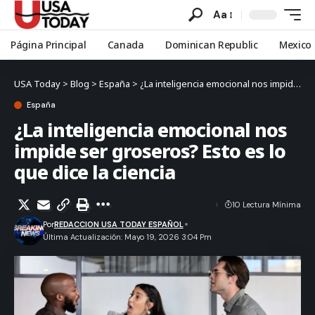
Aa
Página Principal
Canada
Dominican Republic
Mexico
USA Today
>
Blog
>
España
>
¿La inteligencia emocional nos impide ser groseros? Esto es lo que dice la ciencia
España
¿La inteligencia emocional nos
impide ser groseros? Esto es lo
que dice la ciencia
10 Lectura Mínima
Por
REDACCION USA TODAY ESPAÑOL
Última Actualización: Mayo 19, 2026 3:04 Pm