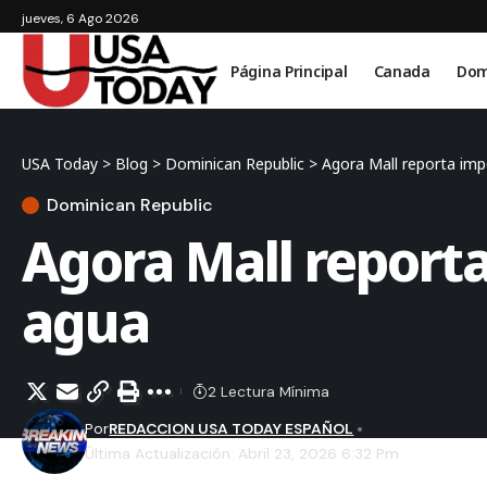
jueves, 6 Ago 2026
Página Principal
Canada
Dom
USA Today
>
Blog
>
Dominican Republic
>
Agora Mall reporta imp
Dominican Republic
Agora Mall report
agua
2 Lectura Mínima
Por
REDACCION USA TODAY ESPAÑOL
Última Actualización: Abril 23, 2026 6:32 Pm