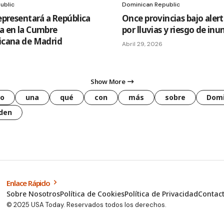
ublic
Dominican Republic
epresentará a República
Once provincias bajo alert
a en la Cumbre
por lluvias y riesgo de in
icana de Madrid
Abril 29, 2026
Show More
o
una
qué
con
más
sobre
Domi
den
Enlace Rápido
Sobre Nosotros
Política de Cookies
Política de Privacidad
Contac
© 2025 USA Today. Reservados todos los derechos.