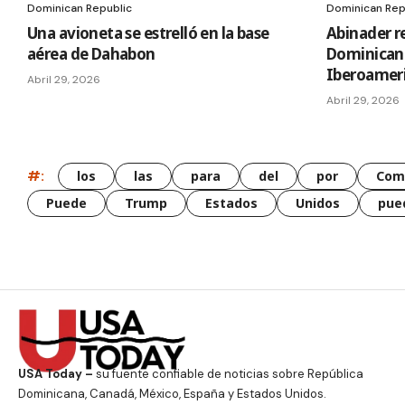
Dominican Republic
Dominican Rep
Una avioneta se estrelló en la base
Abinader r
aérea de Dahabon
Dominican
Iberoamer
Abril 29, 2026
Abril 29, 2026
#:
los
las
para
del
por
Com
Puede
Trump
Estados
Unidos
pue
USA Today –
su fuente confiable de noticias sobre República
Dominicana, Canadá, México, España y Estados Unidos.