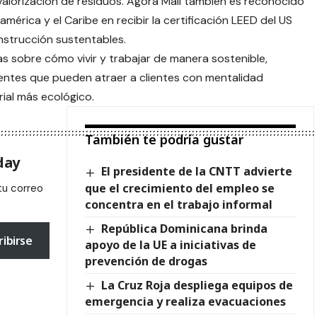
alorización de residuos. Agora Mall también es reconocido
érica y el Caribe en recibir la certificación LEED del US
nstrucción sustentables.
as sobre cómo vivir y trabajar de manera sostenible,
entes que pueden atraer a clientes con mentalidad
ial más ecológico.
También te podría gustar
day
El presidente de la CNTT advierte
que el crecimiento del empleo se
tu correo
concentra en el trabajo informal
República Dominicana brinda
ribirse
apoyo de la UE a iniciativas de
prevención de drogas
La Cruz Roja despliega equipos de
emergencia y realiza evacuaciones