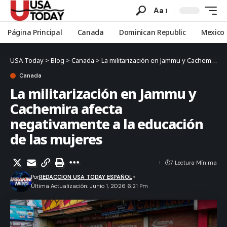
Aa
Página Principal
Canada
Dominican Republic
Mexico
USA Today
>
Blog
>
Canada
>
La militarización en Jammu y Cachemira afecta negativamente a la educación de las mujeres
Canada
La militarización en Jammu y
Cachemira afecta
negativamente a la educación
de las mujeres
7 Lectura Mínima
Por
REDACCION USA TODAY ESPAÑOL
Última Actualización: Junio 1, 2026 6:21 Pm