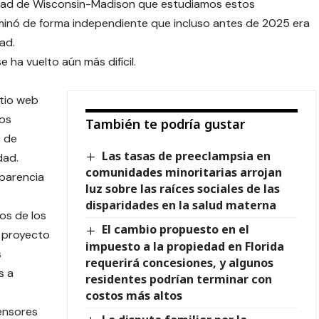
idad de Wisconsin-Madison que estudiamos estos
inó de forma independiente que incluso antes de 2025 era
ad.
ha vuelto aún más difícil.
itio web
los
También te podría gustar
s de
Las tasas de preeclampsia en
dad.
comunidades minoritarias arrojan
sparencia
luz sobre las raíces sociales de las
disparidades en la salud materna
os de los
El cambio propuesto en el
 proyecto
impuesto a la propiedad en Florida
s
requerirá concesiones, y algunos
s a
residentes podrían terminar con
costos más altos
ensores