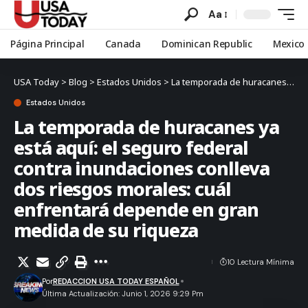
Aa
Página Principal
Canada
Dominican Republic
Mexico
USA Today
>
Blog
>
Estados Unidos
>
La temporada de huracanes ya está aquí: el seguro federal contra inundaciones conlleva dos riesgos morales: cuál enfrentará depende en gran medida de su riqueza
Estados Unidos
La temporada de huracanes ya
está aquí: el seguro federal
contra inundaciones conlleva
dos riesgos morales: cuál
enfrentará depende en gran
medida de su riqueza
10 Lectura Mínima
Por
REDACCION USA TODAY ESPAÑOL
Última Actualización: Junio 1, 2026 9:29 Pm