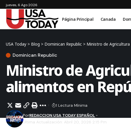
jueves, 6 Ago 2026
Página Principal
Canada
Dom
USA Today
>
Blog
>
Dominican Republic
>
Ministro de Agricultur
Dominican Republic
Ministro de Agricu
alimentos en Repú
1 Lectura Mínima
Por
REDACCION USA TODAY ESPAÑOL
Última Actualización: Abril 20, 2026 2:15 Pm