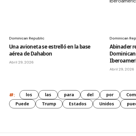
Dominican Republic
Dominican Rep
Una avioneta se estrelló en la base
Abinader r
aérea de Dahabon
Dominican
Iberoamer
Abril 29, 2026
Abril 29, 2026
#:
los
las
para
del
por
Com
Puede
Trump
Estados
Unidos
pue