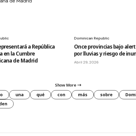
ublic
Dominican Republic
epresentará a República
Once provincias bajo alert
a en la Cumbre
por lluvias y riesgo de in
icana de Madrid
Abril 29, 2026
Show More
o
una
qué
con
más
sobre
Domi
den