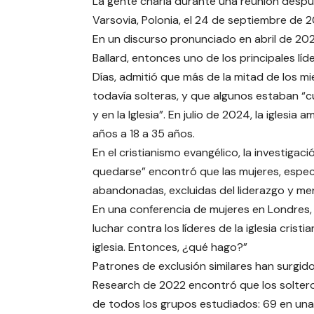
La gente charla durante una reunión despué
Varsovia, Polonia, el 24 de septiembre de 
En un discurso pronunciado en abril de 2021
Ballard, entonces uno de los principales líd
Días, admitió que más de la mitad de los mi
todavía solteras, y que algunos estaban “c
y en la Iglesia”. En julio de 2024, la iglesi
años a 18 a 35 años.
En el cristianismo evangélico, la investigaci
quedarse” encontró que las mujeres, espec
abandonadas, excluidas del liderazgo y m
En una conferencia de mujeres en Londres, 
luchar contra los líderes de la iglesia cris
iglesia. Entonces, ¿qué hago?”
Patrones de exclusión similares han surgi
Research de 2022 encontró que los soltero
de todos los grupos estudiados: 69 en una