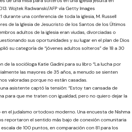
s de una misa para solteros en una iglesia jesuita en
2013. Wojtek Radwanski/AFP vía Getty Images
 durante una conferencia de toda la iglesia, M. Russell
eres de la Iglesia de Jesucristo de los Santos de los Últimos
embros adultos de la iglesia eran viudas, divorciadas o
uestionando sus oportunidades y su lugar en el plan de Dios
a amplió su categoría de “jóvenes adultos solteros” de 18 a 30
ón de la socióloga Katie Gadini para su libro “La lucha por
ialmente las mayores de 35 años, a menudo se sienten
enos valoradas porque no están casadas.
una asistente captó la tensión: “Estoy tan cansada de
tiana para que me traten con igualdad, pero no quiero dejar la
do en el judaísmo ortodoxo moderno. Una encuesta de Nishma
s reportaron el sentido más bajo de conexión comunitaria
 escala de 100 puntos, en comparación con 81 para los