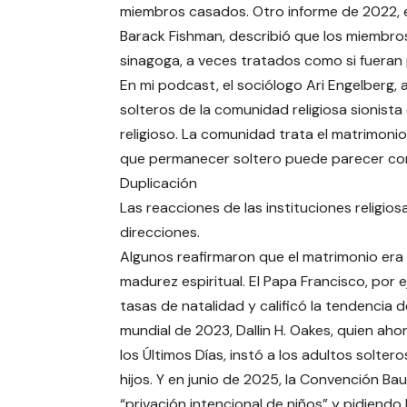
miembros casados. Otro informe de 2022, el
Barack Fishman, describió que los miembros s
sinagoga, a veces tratados como si fuera
En mi podcast, el sociólogo Ari Engelberg, a
solteros de la comunidad religiosa sionista
religioso. La comunidad trata el matrimoni
que permanecer soltero puede parecer co
Duplicación
Las reacciones de las instituciones religio
direcciones.
Algunos reafirmaron que el matrimonio era 
madurez espiritual. El Papa Francisco, por 
tasas de natalidad y calificó la tendencia 
mundial de 2023, Dallin H. Oakes, quien aho
los Últimos Días, instó a los adultos solter
hijos. Y en junio de 2025, la Convención Ba
“privación intencional de niños” y pidiendo