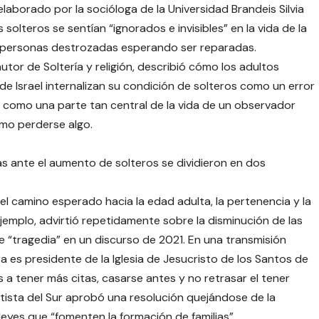
aborado por la socióloga de la Universidad Brandeis Silvia
olteros se sentían “ignorados e invisibles” en la vida de la
n personas destrozadas esperando ser reparadas.
utor de Soltería y religión, describió cómo los adultos
 de Israel internalizan su condición de solteros como un error
o como una parte tan central de la vida de un observador
mo perderse algo.
sas ante el aumento de solteros se dividieron en dos
el camino esperado hacia la edad adulta, la pertenencia y la
ejemplo, advirtió repetidamente sobre la disminución de las
de “tragedia” en un discurso de 2021. En una transmisión
ra es presidente de la Iglesia de Jesucristo de los Santos de
os a tener más citas, casarse antes y no retrasar el tener
utista del Sur aprobó una resolución quejándose de la
 leyes que “fomenten la formación de familias”.