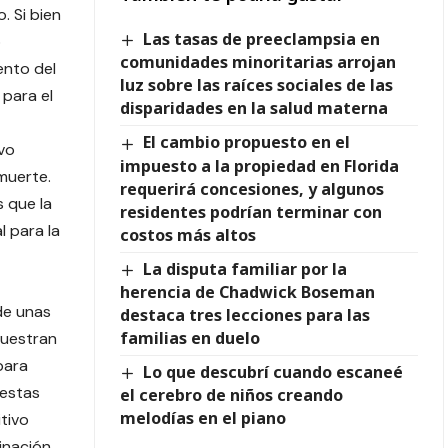
. Si bien
Las tasas de preeclampsia en
o
comunidades minoritarias arrojan
ento del
luz sobre las raíces sociales de las
 para el
disparidades en la salud materna
El cambio propuesto en el
vo
impuesto a la propiedad en Florida
muerte.
requerirá concesiones, y algunos
 que la
residentes podrían terminar con
l para la
costos más altos
La disputa familiar por la
herencia de Chadwick Boseman
de unas
destaca tres lecciones para las
familias en duelo
muestran
para
Lo que descubrí cuando escaneé
 estas
el cerebro de niños creando
melodías en el piano
tivo
inación