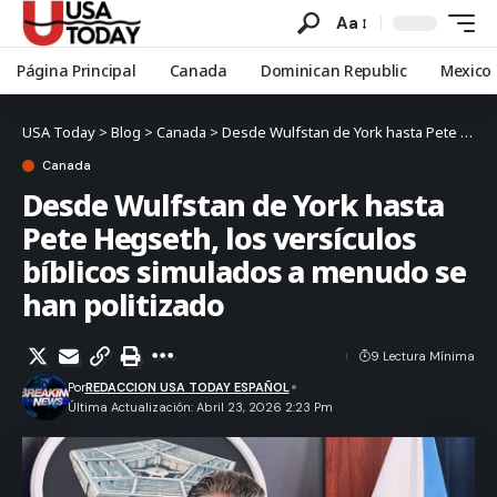
Aa
Página Principal
Canada
Dominican Republic
Mexico
USA Today
>
Blog
>
Canada
>
Desde Wulfstan de York hasta Pete Hegseth, los versículos bíblicos simulados a menudo se han politizado
Canada
Desde Wulfstan de York hasta
Pete Hegseth, los versículos
bíblicos simulados a menudo se
han politizado
9 Lectura Mínima
Por
REDACCION USA TODAY ESPAÑOL
Última Actualización: Abril 23, 2026 2:23 Pm