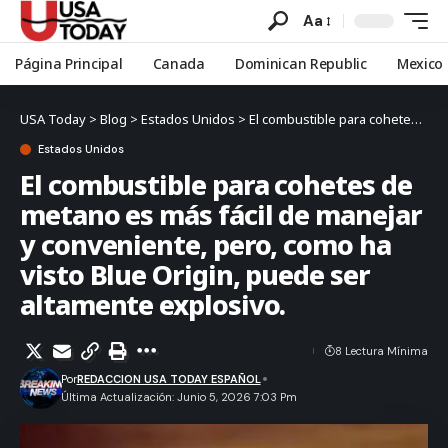
Aa
Página Principal
Canada
Dominican Republic
Mexico
USA Today
>
Blog
>
Estados Unidos
>
El combustible para cohetes de metano es más fácil de manejar y conveniente, pero, como ha visto Blue Origin, puede ser altamente explosivo.
Estados Unidos
El combustible para cohetes de
metano es más fácil de manejar
y conveniente, pero, como ha
visto Blue Origin, puede ser
altamente explosivo.
8 Lectura Mínima
Por
REDACCION USA TODAY ESPAÑOL
Última Actualización: Junio 5, 2026 7:03 Pm