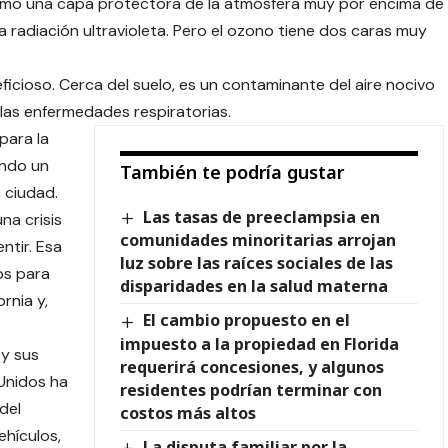
omo una capa protectora de la atmósfera muy por encima de
na radiación ultravioleta. Pero el ozono tiene dos caras muy
eficioso. Cerca del suelo, es un contaminante del aire nocivo
las enfermedades respiratorias.
para la
ando un
También te podría gustar
 ciudad.
Las tasas de preeclampsia en
na crisis
comunidades minoritarias arrojan
ntir. Esa
luz sobre las raíces sociales de las
os para
disparidades en la salud materna
rnia y,
El cambio propuesto en el
impuesto a la propiedad en Florida
 y sus
requerirá concesiones, y algunos
Unidos ha
residentes podrían terminar con
del
costos más altos
ehículos,
La disputa familiar por la