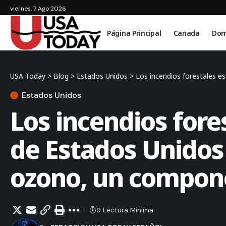
viernes, 7 Ago 2026
Página Principal
Canada
Dom
USA Today
>
Blog
>
Estados Unidos
>
Los incendios forestales 
Estados Unidos
Los incendios fore
de Estados Unidos
ozono, un compon
9 Lectura Mínima