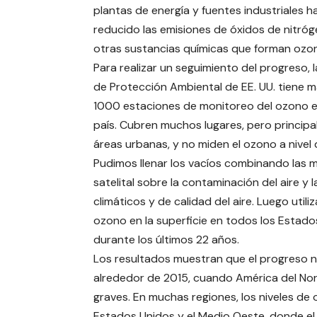
plantas de energía y fuentes industriales h
reducido las emisiones de óxidos de nitró
otras sustancias químicas que forman ozo
Para realizar un seguimiento del progreso, 
de Protección Ambiental de EE. UU. tiene 
1000 estaciones de monitoreo del ozono e
país. Cubren muchos lugares, pero princip
áreas urbanas, y no miden el ozono a nivel 
Pudimos llenar los vacíos combinando las 
satelital sobre la contaminación del aire y
climáticos y de calidad del aire. Luego utiliz
ozono en la superficie en todos los Estad
durante los últimos 22 años.
Los resultados muestran que el progreso nac
alrededor de 2015, cuando América del No
graves. En muchas regiones, los niveles d
Estados Unidos y el Medio Oeste, donde el 