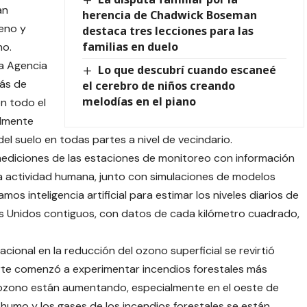
an
herencia de Chadwick Boseman
geno y
destaca tres lecciones para las
familias en duelo
no.
la Agencia
Lo que descubrí cuando escaneé
más de
el cerebro de niños creando
melodías en el piano
n todo el
almente
del suelo en todas partes a nivel de vecindario.
mediciones de las estaciones de monitoreo con información
 la actividad humana, junto con simulaciones de modelos
amos inteligencia artificial para estimar los niveles diarios de
os Unidos contiguos, con datos de cada kilómetro cuadrado,
ional en la reducción del ozono superficial se revirtió
rte comenzó a experimentar incendios forestales más
e ozono están aumentando, especialmente en el oeste de
humo y los gases de los incendios forestales se están