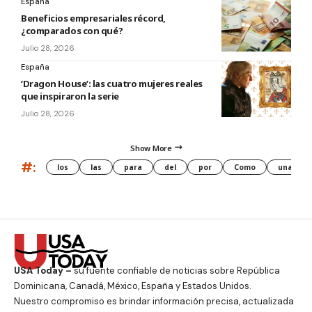
España
Beneficios empresariales récord,
¿comparados con qué?
Julio 28, 2026
España
‘Dragon House’: las cuatro mujeres reales
que inspiraron la serie
Julio 28, 2026
Show More
#:
los
las
para
del
por
Como
una
USA Today –
su fuente confiable de noticias sobre República
Dominicana, Canadá, México, España y Estados Unidos.
Nuestro compromiso es brindar información precisa, actualizada