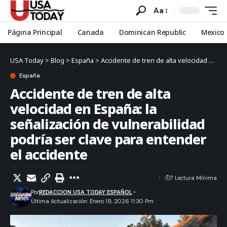
Aa
Página Principal
Canada
Dominican Republic
Mexico
USA Today
>
Blog
>
España
>
Accidente de tren de alta velocidad en España: la señalización de vulnerabilidad podría ser clave para entender el accidente
España
Accidente de tren de alta
velocidad en España: la
señalización de vulnerabilidad
podría ser clave para entender
el accidente
7 Lectura Mínima
Por
REDACCION USA TODAY ESPAÑOL
Última Actualización: Enero 19, 2026 11:30 Pm