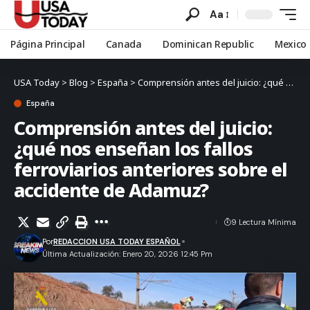
Aa
Página Principal
Canada
Dominican Republic
Mexico
USA Today
>
Blog
>
España
>
Comprensión antes del juicio: ¿qué nos enseñan los fallos ferroviarios anteriores sobre el accidente de Adamuz?
España
Comprensión antes del juicio:
¿qué nos enseñan los fallos
ferroviarios anteriores sobre el
accidente de Adamuz?
9 Lectura Mínima
Por
REDACCION USA TODAY ESPAÑOL
Última Actualización: Enero 20, 2026 12:45 Pm