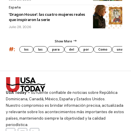
España
‘Dragon House’: las cuatro mujeres reales
que inspiraron la serie
Julio 28, 2026
Show More
#:
los
las
para
del
por
Como
una
USA Today –
su fuente confiable de noticias sobre República
Dominicana, Canadá, México, España y Estados Unidos.
Nuestro compromiso es brindar información precisa, actualizada
y relevante sobre los acontecimientos más importantes de estos
países, manteniendo siempre la objetividad y la calidad
periodística.