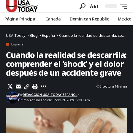
Aa
Página Principal
Canada
Dominican Republic
Mexico
USA Today
>
Blog
>
España
>
Cuando la realidad se descarrila: comprender el ‘shock’ y el dolor después de un accidente grave
España
Cuando la realidad se descarrila:
comprender el ‘shock’ y el dolor
después de un accidente grave
8 Lectura Mínima
Por
REDACCION USA TODAY ESPAÑOL
Última Actualización: Enero 21, 2026 2:00 Am