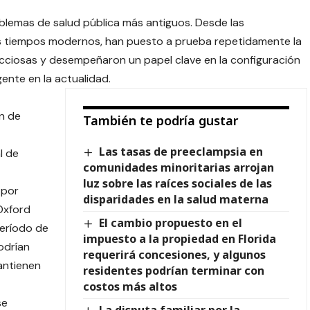
blemas de salud pública más antiguos. Desde las
os tiempos modernos, han puesto a prueba repetidamente la
cciosas y desempeñaron un papel clave en la configuración
gente en la actualidad.
n de
También te podría gustar
Las tasas de preeclampsia en
l de
comunidades minoritarias arrojan
luz sobre las raíces sociales de las
 por
disparidades en la salud materna
 Oxford
El cambio propuesto en el
período de
impuesto a la propiedad en Florida
odrían
requerirá concesiones, y algunos
antienen
residentes podrían terminar con
costos más altos
se
La disputa familiar por la