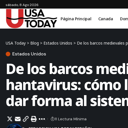
sábado, 8 Ago 2026
Página Principal
Canada
Dom
USA Today
>
Blog
>
Estados Unidos
>
De los barcos medievales p
Estados Unidos
De los barcos medi
hantavirus: cómo 
dar forma al siste
11 Lectura Mínima