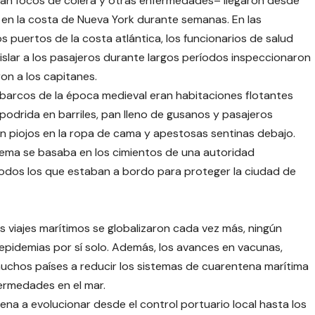
ran focos de cólera y otras enfermedades– llegaron desde
en la costa de Nueva York durante semanas. En las
los puertos de la costa atlántica, los funcionarios de salud
aislar a los pasajeros durante largos períodos inspeccionaron
ron a los capitanes.
 barcos de la época medieval eran habitaciones flotantes
odrida en barriles, pan lleno de gusanos y pasajeros
con piojos en la ropa de cama y apestosas sentinas debajo.
stema se basaba en los cimientos de una autoridad
todos los que estaban a bordo para proteger la ciudad de
s viajes marítimos se globalizaron cada vez más, ningún
epidemias por sí solo. Además, los avances en vacunas,
muchos países a reducir los sistemas de cuarentena marítima
fermedades en el mar.
ena a evolucionar desde el control portuario local hasta los