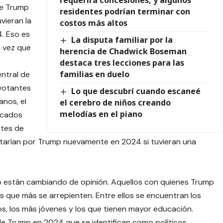
de Trump
residentes podrían terminar con
vieran la
costos más altos
. Eso es
La disputa familiar por la
 vez que
herencia de Chadwick Boseman
destaca tres lecciones para las
familias en duelo
ntral de
 votantes
Lo que descubrí cuando escaneé
nos, el
el cerebro de niños creando
melodías en el piano
icados
ntes de
tarían por Trump nuevamente en 2024 si tuvieran una
 están cambiando de opinión. Aquellos con quienes Trump
s que más se arrepienten. Entre ellos se encuentran los
os, los más jóvenes y los que tienen mayor educación.
 Trump en 2024 que se identifican como políticos