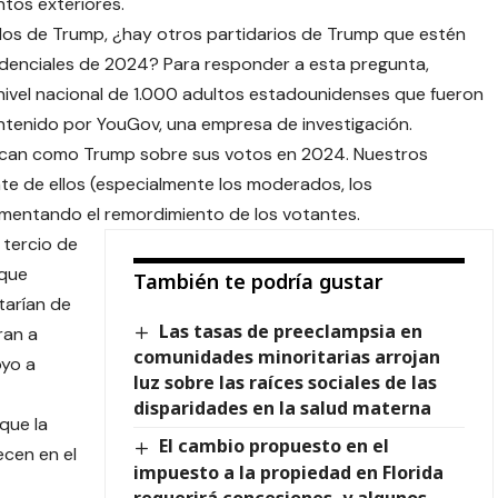
untos exteriores.
os de Trump, ¿hay otros partidarios de Trump que estén
idenciales de 2024? Para responder a esta pregunta,
nivel nacional de 1.000 adultos estadounidenses que fueron
antenido por YouGov, una empresa de investigación.
fican como Trump sobre sus votos en 2024. Nuestros
te de ellos (especialmente los moderados, los
imentando el remordimiento de los votantes.
tercio de
 que
También te podría gustar
tarían de
Las tasas de preeclampsia en
ran a
comunidades minoritarias arrojan
oyo a
luz sobre las raíces sociales de las
disparidades en la salud materna
que la
El cambio propuesto en el
cen en el
impuesto a la propiedad en Florida
requerirá concesiones, y algunos