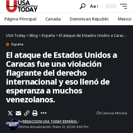
Aa
Página Principal
Canada
Dominican Republic
Mexico
USA Today
>
Blog
>
España
>
El ataque de Estados Unidos a Caracas fue una violación flagrante del derecho internacional y eso llenó de esperanza a muchos venezolanos.
España
El ataque de Estados Unidos a
Caracas fue una violación
flagrante del derecho
internacional y eso llenó de
esperanza a muchos
venezolanos.
8 Lectura Mínima
Por
REDACCION USA TODAY ESPAÑOL
Última Actualización: Enero 12, 2026 4:43 Pm