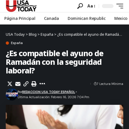
Aa
Página Principal
Canada
Dominican Republic
Mexico
USA Today
>
Blog
>
España
>
¿Es compatible el ayuno de Ramadán con la seguridad laboral?
España
¿Es compatible el ayuno de
Ramadán con la seguridad
laboral?
7 Lectura Mínima
Por
REDACCION USA TODAY ESPAÑOL
Última Actualización: Febrero 16, 2026 7:04 Pm