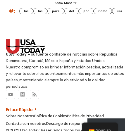
Show More
#:
los
las
para
del
por
Como
una
USA Today –
su fuente confiable de noticias sobre República
Dominicana, Canadá, México, España y Estados Unidos.
Nuestro compromiso es brindar información precisa, actualizada
y relevante sobre los acontecimientos más importantes de estos
países, manteniendo siempre la objetividad y la calidad
periodística.
Enlace Rápido
Sobre Nosotros
Política de Cookies
Política de Privacidad
Contacta con nosotros
Descargo de responsabilidad
Suscribirse
Spanish
© 2025 USA Today. Reservados todos los derechos.