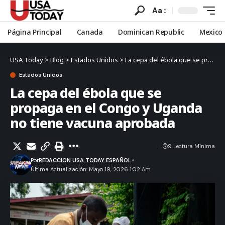
Aa
Página Principal
Canada
Dominican Republic
Mexico
USA Today
>
Blog
>
Estados Unidos
>
La cepa del ébola que se propaga en el Congo y Uganda no tiene vacuna aprobada
Estados Unidos
La cepa del ébola que se
propaga en el Congo y Uganda
no tiene vacuna aprobada
9 Lectura Mínima
Por
REDACCION USA TODAY ESPAÑOL
Última Actualización: Mayo 19, 2026 1:02 Am