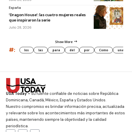
España
‘Dragon House’: las cuatro mujeres reales
que inspiraron la serie
Julio 28, 2026
Show More
#:
los
las
para
del
por
Como
una
USA Today –
su fuente confiable de noticias sobre República
Dominicana, Canadá, México, España y Estados Unidos.
Nuestro compromiso es brindar información precisa, actualizada
y relevante sobre los acontecimientos más importantes de estos
países, manteniendo siempre la objetividad y la calidad
periodística.