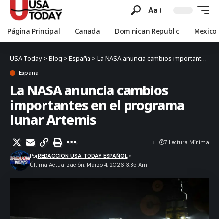
Aa
Página Principal
Canada
Dominican Republic
Mexico
USA Today
>
Blog
>
España
>
La NASA anuncia cambios importantes en el programa lunar Artemis
España
La NASA anuncia cambios
importantes en el programa
lunar Artemis
7 Lectura Mínima
Por
REDACCION USA TODAY ESPAÑOL
Última Actualización: Marzo 4, 2026 3:35 Am