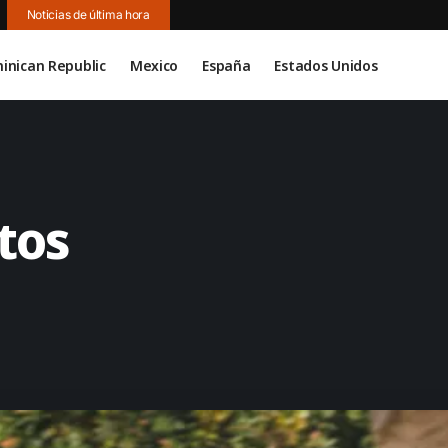
Noticias de última hora
inican Republic
Mexico
España
Estados Unidos
tos