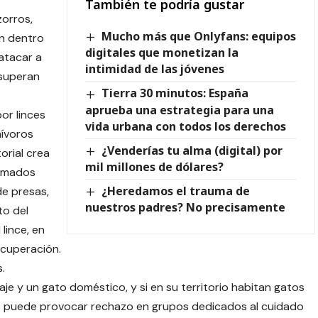
También te podría gustar
zorros,
Mucho más que Onlyfans: equipos
n dentro
digitales que monetizan la
atacar a
intimidad de las jóvenes
 superan
Tierra 30 minutos: España
aprueba una estrategia para una
or linces
vida urbana con todos los derechos
nívoros
¿Venderías tu alma (digital) por
orial crea
mil millones de dólares?
lamados
¿Heredamos el trauma de
e presas,
nuestros padres? No precisamente
to del
 lince, en
ecuperación.
.
vaje y un gato doméstico, y si en su territorio habitan gatos
to puede provocar rechazo en grupos dedicados al cuidado