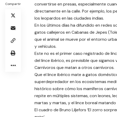
convertirse en presas, especialmente cuand
Compartir
directamente en la calle. Por ejemplo, los 
los leopardos en las ciudades indias.
En los últimos días ha difundido en redes s
gatos callejeros en Cabanas de Jepes (Toled
que el animal se mueve por el entorno urb
y vehículos.
Este no es el primer caso registrado de li
del lince ibérico, es previsible que sigamos 
Carnívoros que matan a otros carnívoros.
Que el lince ibérico mate a gatos domésti
superdepredador en los ecosistemas medit
histórico sobre cómo los mamíferos carnív
repite en múltiples sistemas, con leones,
martas y martas, y el lince boreal matando 
El cuadro de Bruno Liljefors ‘El zorro sorpre
gato’.