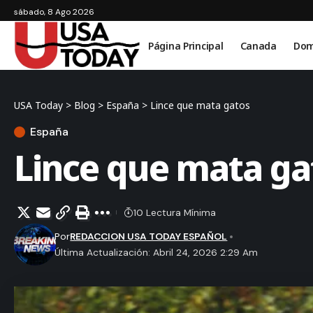
sábado, 8 Ago 2026
Página Principal
Canada
Dom
USA Today
>
Blog
>
España
>
Lince que mata gatos
España
Lince que mata ga
10 Lectura Mínima
Por
REDACCION USA TODAY ESPAÑOL
Última Actualización: Abril 24, 2026 2:29 Am