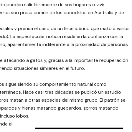
o pueden salir libremente de sus hogares o vivir
perros son presa común de los cocodrilos en Australia y de
ociales y prensa el caso de un lince ibérico que mató a varios
o). La espectacular noticia reside en la confianza con la
ano, aparentemente indiferente a la proximidad de personas
nce atacando a gatos y, gracias a la importante recuperación
viendo situaciones similares en el futuro.
cos sigue siendo su comportamiento natural como
erráneos. Hace casi tres décadas se publicó un estudio
oros matan a otras especies del mismo grupo. El patrón se
 leopardos y hienas matando guepardos, zorros matando
incluso lobos.
nde al