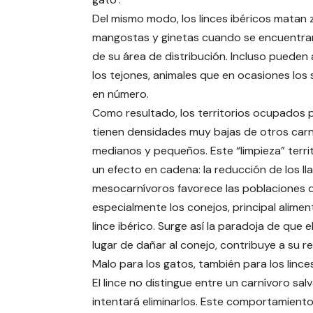
Del mismo modo, los linces ibéricos matan 
mangostas y ginetas cuando se encuentra
de su área de distribución. Incluso pueden 
los tejones, animales que en ocasiones los
en número.
Como resultado, los territorios ocupados p
tienen densidades muy bajas de otros car
medianos y pequeños. Este “limpieza” territ
un efecto en cadena: la reducción de los l
mesocarnívoros favorece las poblaciones d
especialmente los conejos, principal alimen
lince ibérico. Surge así la paradoja de que el
lugar de dañar al conejo, contribuye a su r
Malo para los gatos, también para los linces
El lince no distingue entre un carnívoro sal
intentará eliminarlos. Este comportamien