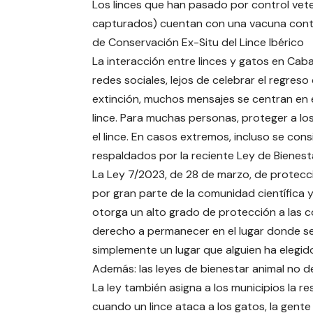
Los linces que han pasado por control vete
capturados) cuentan con una vacuna contra
de Conservación Ex-Situ del Lince Ibérico
La interacción entre linces y gatos en Cab
redes sociales, lejos de celebrar el regre
extinción, muchos mensajes se centran en e
lince. Para muchas personas, proteger a lo
el lince. En casos extremos, incluso se con
respaldados por la reciente Ley de Bienest
La Ley 7/2023, de 28 de marzo, de protecci
por gran parte de la comunidad científica y
otorga un alto grado de protección a las c
derecho a permanecer en el lugar donde se 
simplemente un lugar que alguien ha elegi
Además: las leyes de bienestar animal no de
La ley también asigna a los municipios la r
cuando un lince ataca a los gatos, la gent