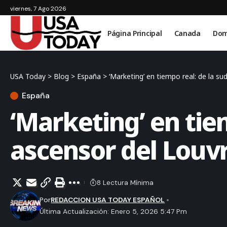
viernes, 7 Ago 2026
Página Principal
Canada
Dom
USA Today
>
Blog
>
España
>
‘Marketing’ en tiempo real: de la s
España
‘Marketing’ en tie
ascensor del Louv
8 Lectura Mínima
Por
REDACCION USA TODAY ESPAÑOL
Última Actualización: Enero 5, 2026 5:47 Pm