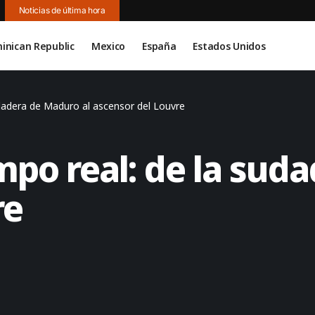
Noticias de última hora
inican Republic
Mexico
España
Estados Unidos
udadera de Maduro al ascensor del Louvre
mpo real: de la sud
re