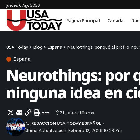
jueves, 6 Ago 2026
Página Principal
Canada
Dom
USA Today
>
Blog
>
España
>
Neurothings: por qué el prefijo ‘neu
España
Neurothings: por q
ninguna idea en ci
7 Lectura Mínima
Por
REDACCION USA TODAY ESPAÑOL
Última Actualización: Febrero 12, 2026 10:29 Pm