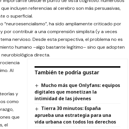
er importante desde el punto de vista cognitivo: numerosos
que incluyen referencias al cerebro son más persuasivas,
e o superficial.
 “neuroesencialismo”, ha sido ampliamente criticado por
l” y por contribuir a una comprensión simplista (y a veces
stema nervioso. Desde esta perspectiva, el problema no es
tamiento humano –algo bastante legítimo– sino que adopten
a neurobiológica directa.
urociencia
imo. Al
También te podría gustar
Mucho más que Onlyfans: equipos
digitales que monetizan la
teorías y
intimidad de las jóvenes
nos como
Tierra 30 minutos: España
erazgo,
aprueba una estrategia para una
iones que
vida urbana con todos los derechos
, el