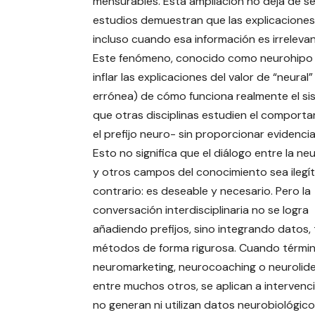
mensurables. Esta ampliación no deja de s
estudios demuestran que las explicaciones 
incluso cuando esa información es irrelevant
Este fenómeno, conocido como neurohipo o
inflar las explicaciones del valor de “neura
errónea) de cómo funciona realmente el si
que otras disciplinas estudien el compor
el prefijo neuro- sin proporcionar evidenci
Esto no significa que el diálogo entre la ne
y otros campos del conocimiento sea ilegít
contrario: es deseable y necesario. Pero la
conversación interdisciplinaria no se logra
añadiendo prefijos, sino integrando datos, 
métodos de forma rigurosa. Cuando térmi
neuromarketing, neurocoaching o neurolid
entre muchos otros, se aplican a intervenc
no generan ni utilizan datos neurobiológicos