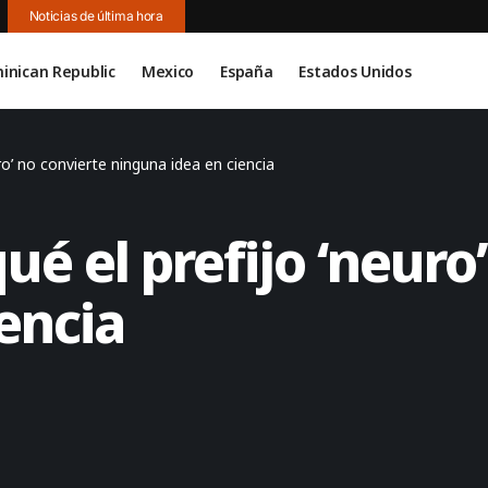
Noticias de última hora
inican Republic
Mexico
España
Estados Unidos
ro’ no convierte ninguna idea en ciencia
ué el prefijo ‘neuro
encia