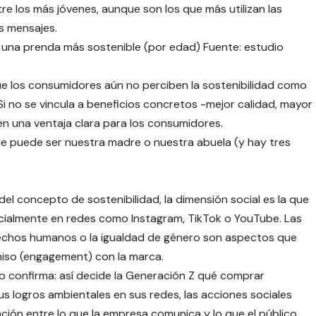
e los más jóvenes, aunque son los que más utilizan las
s mensajes.
r una prenda más sostenible (por edad) Fuente: estudio
e los consumidores aún no perciben la sostenibilidad como
 Si no se vincula a beneficios concretos -mejor calidad, mayor
en una ventaja clara para los consumidores.
ble puede ser nuestra madre o nuestra abuela (y hay tres
el concepto de sostenibilidad, la dimensión social es la que
cialmente en redes como Instagram, TikTok o YouTube. Las
erechos humanos o la igualdad de género son aspectos que
iso (engagement) con la marca.
 lo confirma: así decide la Generación Z qué comprar
us logros ambientales en sus redes, las acciones sociales
ción entre lo que la empresa comunica y lo que el público