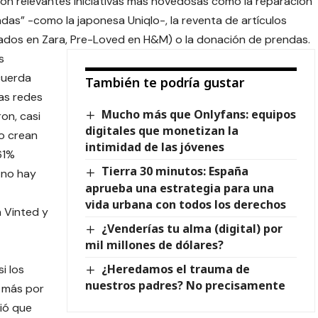
n relevantes iniciativas más novedosas como la reparación
endas” -como la japonesa Uniqlo-, la reventa de artículos
sados ​​en Zara, Pre-Loved en H&M) o la donación de prendas.
s
cuerda
También te podría gustar
las redes
Mucho más que Onlyfans: equipos
on, casi
digitales que monetizan la
no crean
intimidad de las jóvenes
61%
Tierra 30 minutos: España
 no hay
aprueba una estrategia para una
vida urbana con todos los derechos
n Vinted y
¿Venderías tu alma (digital) por
mil millones de dólares?
¿Heredamos el trauma de
i los
nuestros padres? No precisamente
 más por
ió que