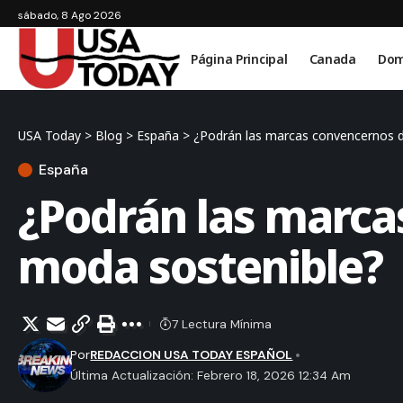
sábado, 8 Ago 2026
Página Principal
Canada
Dom
USA Today
>
Blog
>
España
>
¿Podrán las marcas convencernos d
España
¿Podrán las marca
moda sostenible?
7 Lectura Mínima
Por
REDACCION USA TODAY ESPAÑOL
Última Actualización: Febrero 18, 2026 12:34 Am