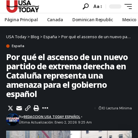
Aa
Página Principal
Canada
Dominican Republic
Mexico
USA Today
>
Blog
>
España
>
Por qué el ascenso de un nuevo partido de extrema derecha en Cataluña representa una amenaza para el gobierno español
España
Por qué el ascenso de un nuevo
partido de extrema derecha en
Cataluña representa una
amenaza para el gobierno
español
10 Lectura Mínima
Por
REDACCION USA TODAY ESPAÑOL
Última Actualización: Enero 2, 2026 9:25 Am