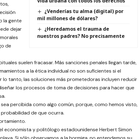
vida urbana con todos los derechos
tos,
¿Venderías tu alma (digital) por
ecisión
mil millones de dólares?
o la gente
¿Heredamos el trauma de
uede dejar
nuestros padres? No precisamente
 morales
go de
abituales suelen fracasar. Más sanciones penales llegan tarde,
mamientos a la ética individual no son suficientes si el
r lo tanto, las soluciones más prometedoras incluyen reducir
rediseñar los procesos de toma de decisiones para hacer que
sa.
ón sea percibida como algo común, porque, como hemos visto,
probabilidad de que ocurra.
ortamiento.
, el economista y politólogo estadounidense Herbert Simon
 playa. Si sólo observamos a la hormiga, no entendemos su