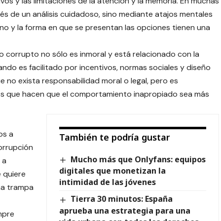
vos y las limitaciones de la atención y la memoria. En muchas
s de un análisis cuidadoso, sino mediante atajos mentales
orno y la forma en que se presentan las opciones tienen una
 corrupto no sólo es inmoral y está relacionado con la
ando es facilitado por incentivos, normas sociales y diseño
e no exista responsabilidad moral o legal, pero es
os que hacen que el comportamiento inapropiado sea más
os a
También te podría gustar
orrupción
Mucho más que Onlyfans: equipos
 a
digitales que monetizan la
e quiere
intimidad de las jóvenes
na trampa
Tierra 30 minutos: España
aprueba una estrategia para una
mpre