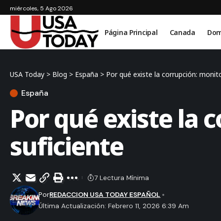
miércoles, 5 Ago 2026
Página Principal
Canada
Dom
USA Today
>
Blog
>
España
>
Por qué existe la corrupción: monito
España
Por qué existe la 
suficiente
7 Lectura Mínima
Por
REDACCION USA TODAY ESPAÑOL
Última Actualización: Febrero 11, 2026 6:39 Am