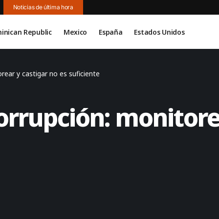
Noticias de última hora
inican Republic
Mexico
España
Estados Unidos
rear y castigar no es suficiente
corrupción: monitore