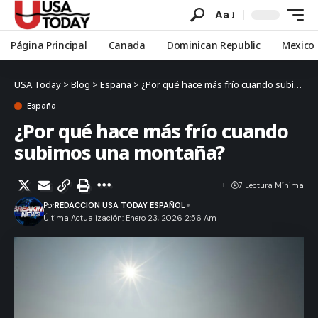
Aa
Página Principal
Canada
Dominican Republic
Mexico
USA Today
>
Blog
>
España
>
¿Por qué hace más frío cuando subimos una montaña?
España
¿Por qué hace más frío cuando
subimos una montaña?
7 Lectura Mínima
Por
REDACCION USA TODAY ESPAÑOL
Última Actualización: Enero 23, 2026 2:56 Am