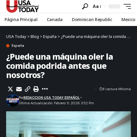
Aa
Página Principal
Canada
Dominican Republic
Mexico
USA Today
>
Blog
>
España
>
¿Puede una máquina oler la comida podrida antes que nosotros?
España
¿Puede una máquina oler la
comida podrida antes que
nosotros?
8 Lectura Mínima
Por
REDACCION USA TODAY ESPAÑOL
Última Actualización: Febrero 11, 2026 3:52 Pm