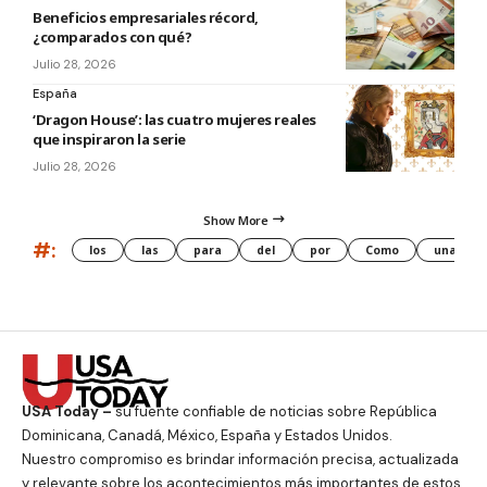
Beneficios empresariales récord,
¿comparados con qué?
Julio 28, 2026
España
‘Dragon House’: las cuatro mujeres reales
que inspiraron la serie
Julio 28, 2026
Show More
#:
los
las
para
del
por
Como
una
USA Today –
su fuente confiable de noticias sobre República
Dominicana, Canadá, México, España y Estados Unidos.
Nuestro compromiso es brindar información precisa, actualizada
y relevante sobre los acontecimientos más importantes de estos