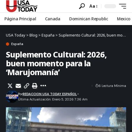
Aa
Página Principal
Canada
Dominican Republic
Mexico
USA Today
>
Blog
>
España
>
Suplemento Cultural: 2026, buen momento para la ‘Marujomanía’
España
Suplemento Cultural: 2026,
buen momento para la
‘Marujomanía’
6 Lectura Mínima
Por
REDACCION USA TODAY ESPAÑOL
Última Actualización: Enero 5, 2026 7:36 Am