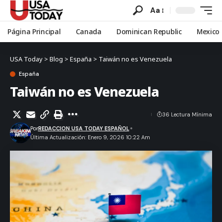
Aa
Página Principal
Canada
Dominican Republic
Mexico
USA Today
>
Blog
>
España
>
Taiwán no es Venezuela
España
Taiwán no es Venezuela
36 Lectura Mínima
Por
REDACCION USA TODAY ESPAÑOL
Última Actualización: Enero 9, 2026 10:22 Am