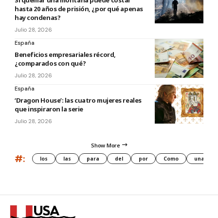
Si quemar una montaña puede costar
hasta 20 años de prisión, ¿por qué apenas
hay condenas?
Julio 28, 2026
España
Beneficios empresariales récord,
¿comparados con qué?
Julio 28, 2026
España
‘Dragon House’: las cuatro mujeres reales
que inspiraron la serie
Julio 28, 2026
Show More
#:
los
las
para
del
por
Como
una