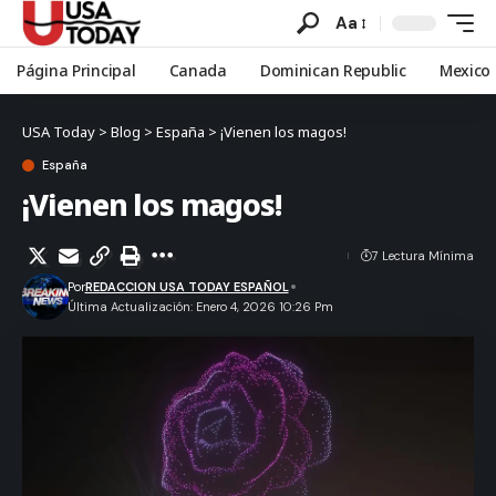
Aa
Página Principal
Canada
Dominican Republic
Mexico
USA Today
>
Blog
>
España
>
¡Vienen los magos!
España
¡Vienen los magos!
7 Lectura Mínima
Por
REDACCION USA TODAY ESPAÑOL
Última Actualización: Enero 4, 2026 10:26 Pm