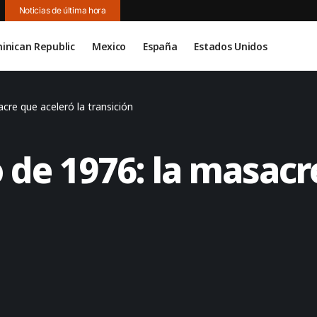
Noticias de última hora
inican Republic
Mexico
España
Estados Unidos
acre que aceleró la transición
o de 1976: la masacr