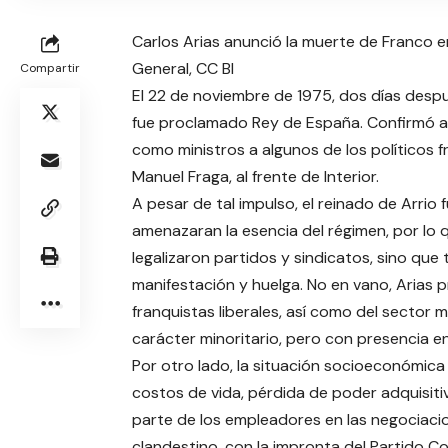
Carlos Arias anunció la muerte de Franco en
General, CC BI
Compartir
El 22 de noviembre de 1975, dos días despu
fue proclamado Rey de España. Confirmó al
como ministros a algunos de los políticos f
Manuel Fraga, al frente de Interior.
A pesar de tal impulso, el reinado de Arrio 
amenazaran la esencia del régimen, por lo q
legalizaron partidos y sindicatos, sino qu
manifestación y huelga. No en vano, Arias 
franquistas liberales, así como del sector 
carácter minoritario, pero con presencia en
Por otro lado, la situación socioeconómica 
costos de vida, pérdida de poder adquisitiv
parte de los empleadores en las negociacio
clandestino, con la impronta del Partido Co