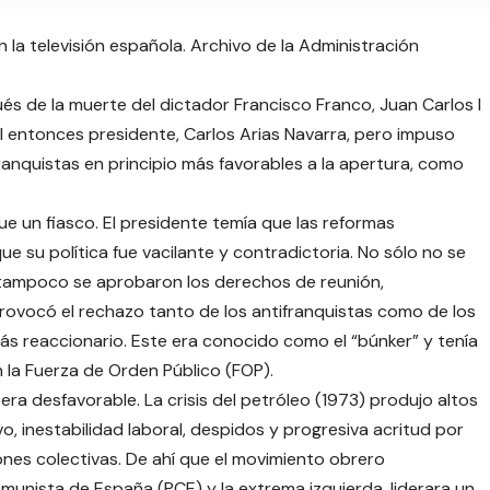
 la televisión española. Archivo de la Administración
és de la muerte del dictador Francisco Franco, Juan Carlos I
 entonces presidente, Carlos Arias Navarra, pero impuso
ranquistas en principio más favorables a la apertura, como
fue un fiasco. El presidente temía que las reformas
ue su política fue vacilante y contradictoria. No sólo no se
e tampoco se aprobaron los derechos de reunión,
provocó el rechazo tanto de los antifranquistas como de los
más reaccionario. Este era conocido como el “búnker” y tenía
 la Fuerza de Orden Público (FOP).
era desfavorable. La crisis del petróleo (1973) produjo altos
o, inestabilidad laboral, despidos y progresiva acritud por
nes colectivas. De ahí que el movimiento obrero
munista de España (PCE) y la extrema izquierda, liderara un