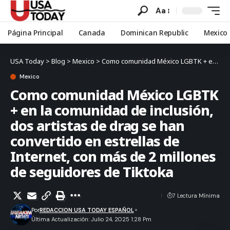
Aa
Página Principal
Canada
Dominican Republic
Mexico
USA Today
>
Blog
>
Mexico
>
Como comunidad México LGBTK + en la comunidad de inclusión, dos artistas de drag se han convertido en estrellas de Internet, con más de 2 millones de seguidores de Tiktoka
Mexico
Como comunidad México LGBTK
+ en la comunidad de inclusión,
dos artistas de drag se han
convertido en estrellas de
Internet, con más de 2 millones
de seguidores de Tiktoka
7 Lectura Mínima
Por
REDACCION USA TODAY ESPAÑOL
Última Actualización: Julio 24, 2025 1:28 Pm