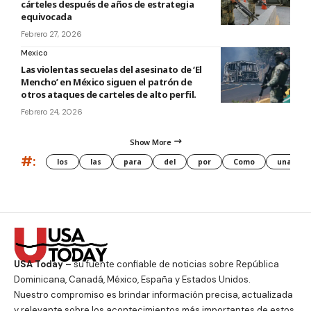
cárteles después de años de estrategia
equivocada
Febrero 27, 2026
Mexico
Las violentas secuelas del asesinato de ‘El
Mencho’ en México siguen el patrón de
otros ataques de carteles de alto perfil.
Febrero 24, 2026
Show More
#:
los
las
para
del
por
Como
una
USA Today –
su fuente confiable de noticias sobre República
Dominicana, Canadá, México, España y Estados Unidos.
Nuestro compromiso es brindar información precisa, actualizada
y relevante sobre los acontecimientos más importantes de estos