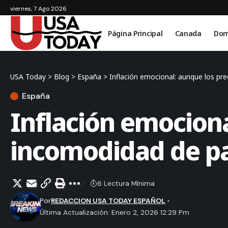
viernes, 7 Ago 2026
Página Principal
Canada
Dom
USA Today
>
Blog
>
España
>
Inflación emocional: aunque los pr
España
Inflación emociona
incomodidad de p
6 Lectura Mínima
Por
REDACCION USA TODAY ESPAÑOL
Última Actualización: Enero 2, 2026 12:29 Pm