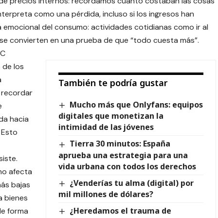
 de precios internos: recordamos cuánto costaban las cosas
nterpreta como una pérdida, incluso si los ingresos han
 emocional del consumo: actividades cotidianas como ir al
 se convierten en una prueba de que “todo cuesta más”.
PC
 de los
a
También te podría gustar
a recordar
Mucho más que Onlyfans: equipos
e
digitales que monetizan la
da hacia
intimidad de las jóvenes
 Esto
Tierra 30 minutos: España
aprueba una estrategia para una
iste.
vida urbana con todos los derechos
no afecta
¿Venderías tu alma (digital) por
más bajas
mil millones de dólares?
a bienes
¿Heredamos el trauma de
de forma