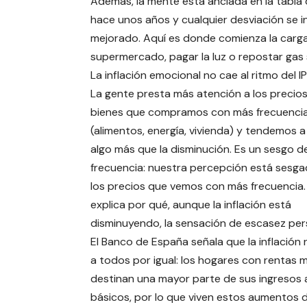
Además, la mente está anclada en la tabla
hace unos años y cualquier desviación se i
mejorado. Aquí es donde comienza la carga
supermercado, pagar la luz o repostar gas
La inflación emocional no cae al ritmo del I
La gente presta más atención a los precios
bienes que compramos con más frecuenci
(alimentos, energía, vivienda) y tendemos 
algo más que la disminución. Es un sesgo d
frecuencia: nuestra percepción está sesga
los precios que vemos con más frecuencia.
explica por qué, aunque la inflación está
disminuyendo, la sensación de escasez pers
El Banco de España señala que la inflación 
a todos por igual: los hogares con rentas 
destinan una mayor parte de sus ingresos 
básicos, por lo que viven estos aumentos 