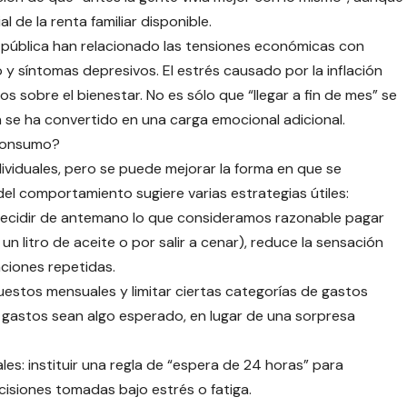
 de la renta familiar disponible.
d pública han relacionado las tensiones económicas con
 y síntomas depresivos. El estrés causado por la inflación
 sobre el bienestar. No es sólo que “llegar a fin de mes” se
ión se ha convertido en una carga emocional adicional.
 consumo?
viduales, pero se puede mejorar la forma en que se
l comportamiento sugiere varias estrategias útiles:
: decidir de antemano lo que consideramos razonable pagar
n litro de aceite o por salir a cenar), reduce la sensación
aciones repetidas.
puestos mensuales y limitar ciertas categorías de gastos
 gastos sean algo esperado, en lugar de una sorpresa
s: instituir una regla de “espera de 24 horas” para
cisiones tomadas bajo estrés o fatiga.