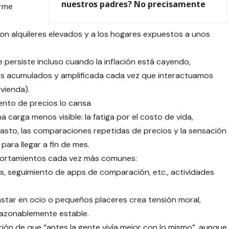
nuestros padres? No precisamente
orme
 con alquileres elevados y a los hogares expuestos a unos
 persiste incluso cuando la inflación está cayendo,
os acumulados y amplificada cada vez que interactuamos
ivienda).
iento de precios lo cansa
 carga menos visible: la fatiga por el costo de vida,
asto, las comparaciones repetidas de precios y la sensación
ara llegar a fin de mes.
portamientos cada vez más comunes:
s, seguimiento de apps de comparación, etc., actividades
star en ocio o pequeños placeres crea tensión moral,
razonablemente estable.
ción de que “antes la gente vivía mejor con lo mismo”, aunque