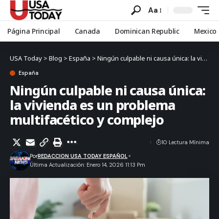
Aa
Página Principal
Canada
Dominican Republic
Mexico
USA Today
>
Blog
>
España
>
Ningún culpable ni causa única: la vivienda es un problema multifacético y complejo
España
Ningún culpable ni causa única:
la vivienda es un problema
multifacético y complejo
10 Lectura Mínima
Por
REDACCION USA TODAY ESPAÑOL
Última Actualización: Enero 14, 2026 11:13 Pm