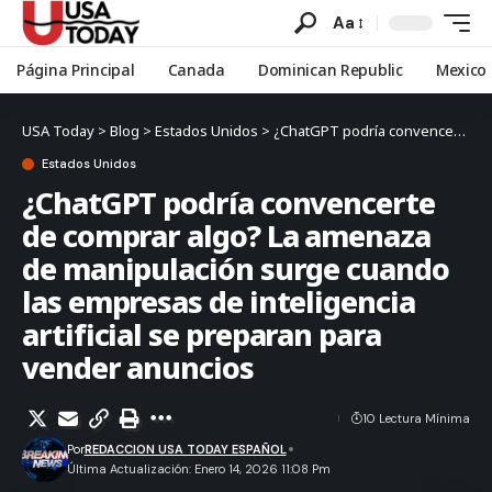
Aa
Página Principal
Canada
Dominican Republic
Mexico
USA Today
>
Blog
>
Estados Unidos
>
¿ChatGPT podría convencerte de comprar algo? La amenaza de manipulación surge cuando las empresas de inteligencia artificial se preparan para vender anuncios
Estados Unidos
¿ChatGPT podría convencerte
de comprar algo? La amenaza
de manipulación surge cuando
las empresas de inteligencia
artificial se preparan para
vender anuncios
10 Lectura Mínima
Por
REDACCION USA TODAY ESPAÑOL
Última Actualización: Enero 14, 2026 11:08 Pm