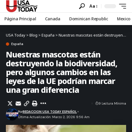
Aa
Página Principal
Canada
Dominican Republic
Mexico
USA Today
>
Blog
>
España
>
Nuestras mascotas están destruyendo la biodiversidad, pero algunos cambios en las leyes de la UE podrían marcar una gran diferencia
España
Nuestras mascotas están
destruyendo la biodiversidad,
pero algunos cambios en las
leyes de la UE podrían marcar
una gran diferencia
9 Lectura Mínima
Por
REDACCION USA TODAY ESPAÑOL
Última Actualización: Marzo 2, 2026 9:56 Am